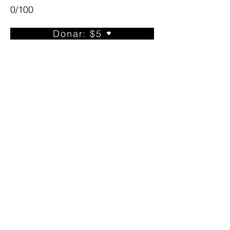
0/100
Donar: $5
¿Te encanta La Hermosa Radio?
¡Regístrese para recibir actualizaciones!
Enviar
575 E Cody Dr Phoenix, AZ 85040
(602) 374-2279