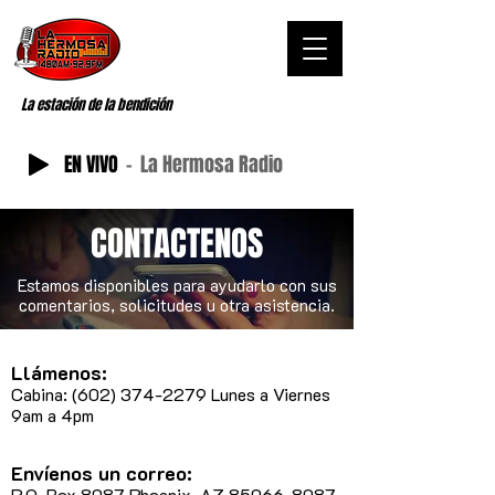
La estación de la bendición
EN VIVO
La Hermosa Radio
CONTACTENOS
Estamos disponibles para ayudarlo con sus
comentarios, solicitudes u otra asistencia.
Llámenos:
Cabina: (602) 374-2279 Lunes a Viernes
9am a 4pm
Envíenos un correo:
P.O. Box 8087 Phoenix, AZ
85066-8087